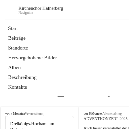
Kirchenchor Hafnerberg
Navigation
Start
Beiträge
öffnet
Homepage
Standorte
in
Externe Webseite
neuem
Hervorgehobene Bilder
Tab
Alben
Beschreibung
Kontakte
Aktuelle Beiträge
K
K
vor 7 Monaten
vor 8 Monaten
Veranstaltung
Veranstaltung
i
i
ADVENTKONZERT 2025
r
Dreikönigs-Hochamt am 
r
6
Auch heuer veranstaltet der 