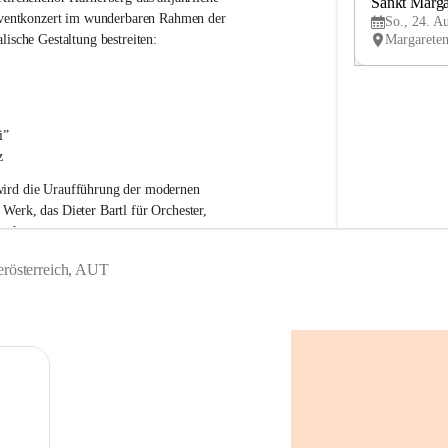
c
Sankt Marga
h
Adventkonzert im wunderbaren Rahmen der 
So., 24. A
e
lische Gestaltung bestreiten:
n
c
h
o
r
i”
H
z
a
f
ird die 
Uraufführung
 der modernen 
n
 Werk, das 
Dieter Bartl
 für Orchester, 
e
t hat.
r
b
t als Vorbereitung für Weihnachten nicht.
erösterreich, AUT
e
r
g