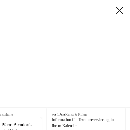
K
vor 1 Jahr
anstaltung
Kunst & Kultur
i
Information für Terminreservierung in 
 Pfarre Berndorf - 
r
24
Ihrem Kalender: