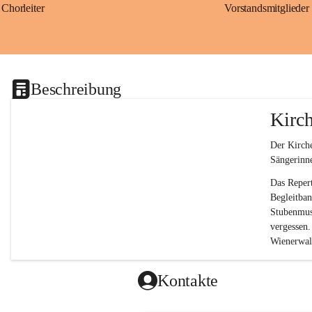
Chorleiter
Vorstandsmitglieder
Beschreibung
Kirc
Der Kirche
Sängerinn
Das Repert
Begleitban
Stubenmusi
vergessen.
Wienerwald
Kontakte