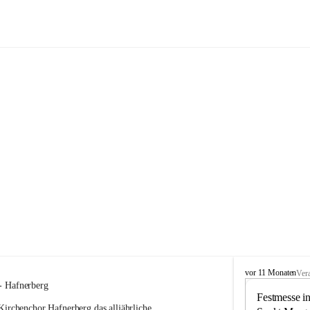
Kirchenchor Hafnerberg
K
vor 11 Monaten
Ver
i
 - Hafnerberg
r
Festmesse in
Kirchenchor Hafnerberg das alljährliche 