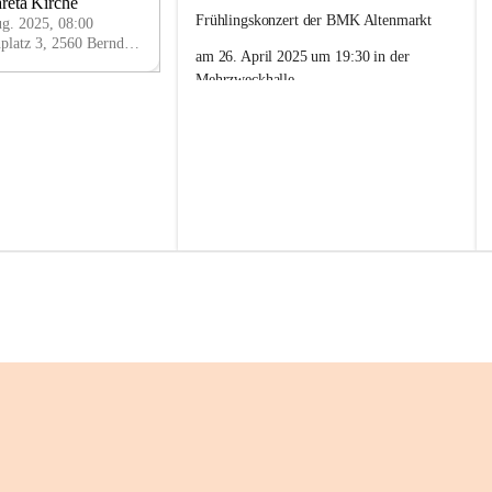
c
reta Kirche
AU
h
Frühlingskonzert der BMK Altenmarkt
G
ug. 2025, 08:00
e
Margaretenplatz 3, 2560 Berndorf, AUT
am 26. April 2025 um 19:30 in der 
n
c
Mehrzweckhalle
h
Der Kirchenchor Hafnerberg darf 
o
r
mitwirken.
H
a
f
n
e
r
b
e
r
g