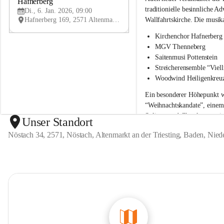
c
c
Hafnerberg
JAN
h
h
traditionielle besinnliche 
Di., 6. Jan. 2026, 09:00
e
e
Hafnerberg 169, 2571 Altenmarkt an der Triesting, AUT
Wallfahrtskirche. Die musika
n
n
c
c
Kirchenchor Hafnerberg
h
h
MGV Thenneberg
o
o
Saitenmusi Pottenstein
r
r
Streicherensemble “Viell
H
H
Woodwind Heiligenkreu
a
a
f
f
Ein besonderer Höhepunkt w
n
n
“Weihnachtskandate”
, einem
e
e
Solisten und Chor komponier
r
r
Unser Standort
b
b
Versäumen Sie dieses Konzer
Nöstach 34, 2571, Nöstach, Altenmarkt an der Triesting, Baden, Nied
e
e
r
r
g
g