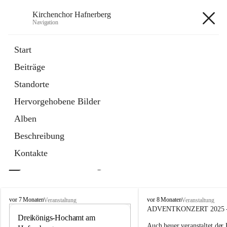
Kirchenchor Hafnerberg
Navigation
Kirchenchor Hafnerberg
Start
Beiträge
öffnet
Homepage
Standorte
in
Externe Webseite
neuem
Hervorgehobene Bilder
Tab
Alben
Beschreibung
Kontakte
Aktuelle Beiträge
K
K
vor 7 Monaten
vor 8 Monaten
Veranstaltung
Veranstaltung
i
i
ADVENTKONZERT 2025
r
Dreikönigs-Hochamt am 
r
6
Auch heuer veranstaltet der 