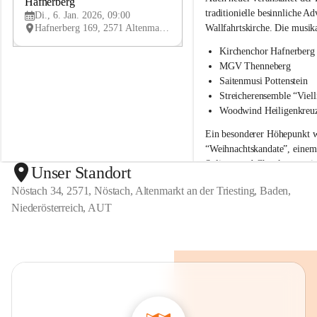
c
c
Hafnerberg
JAN
h
h
traditionielle besinnliche 
Di., 6. Jan. 2026, 09:00
e
e
Hafnerberg 169, 2571 Altenmarkt an der Triesting, AUT
Wallfahrtskirche. Die musika
n
n
c
c
Kirchenchor Hafnerberg
h
h
MGV Thenneberg
o
o
Saitenmusi Pottenstein
r
r
Streicherensemble “Viell
H
H
Woodwind Heiligenkreu
a
a
f
f
Ein besonderer Höhepunkt w
n
n
“Weihnachtskandate”
, einem
e
e
Solisten und Chor komponier
r
r
Unser Standort
b
b
Versäumen Sie dieses Konzer
Nöstach 34, 2571, Nöstach, Altenmarkt an der Triesting, Baden,
e
e
r
r
Niederösterreich, AUT
g
g