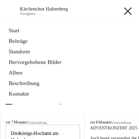
Kirchenchor Hafnerberg
Navigation
Kirchenchor Hafnerberg
Start
Beiträge
öffnet
Homepage
Standorte
in
Externe Webseite
neuem
Hervorgehobene Bilder
Tab
Alben
Beschreibung
Kontakte
Aktuelle Beiträge
K
K
vor 7 Monaten
vor 8 Monaten
Veranstaltung
Veranstaltung
i
i
ADVENTKONZERT 2025
r
Dreikönigs-Hochamt am 
r
6
Auch heuer veranstaltet der 