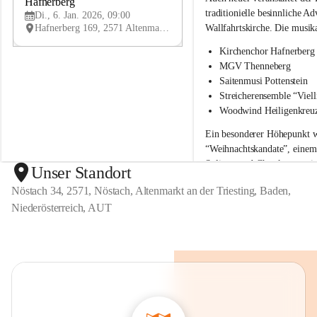
c
c
Hafnerberg
JAN
h
h
traditionielle besinnliche 
Di., 6. Jan. 2026, 09:00
e
e
Hafnerberg 169, 2571 Altenmarkt an der Triesting, AUT
Wallfahrtskirche. Die musika
n
n
c
c
Kirchenchor Hafnerberg
h
h
MGV Thenneberg
o
o
Saitenmusi Pottenstein
r
r
Streicherensemble “Viell
H
H
Woodwind Heiligenkreu
a
a
f
f
Ein besonderer Höhepunkt w
n
n
“Weihnachtskandate”
, einem
e
e
Solisten und Chor komponier
r
r
Unser Standort
b
b
Versäumen Sie dieses Konzer
Nöstach 34, 2571, Nöstach, Altenmarkt an der Triesting, Baden,
e
e
r
r
Niederösterreich, AUT
g
g